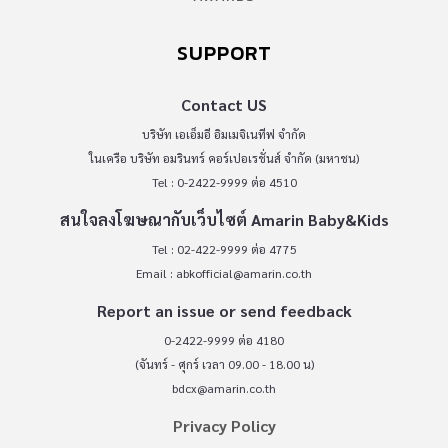
SUPPORT
Contact US
บริษัท เอเอ็มอี อิมเมจิเนทีฟ จำกัด
ในเครือ บริษัท อมรินทร์ คอร์เปอเรชั่นส์ จำกัด (มหาชน)
Tel : 0-2422-9999 ต่อ 4510
สนใจลงโฆษณากับเว็บไซต์ Amarin Baby&Kids
Tel : 02-422-9999 ต่อ 4775
Email :
abkofficial@amarin.co.th
Report an issue or send feedback
0-2422-9999 ต่อ 4180
(จันทร์ - ศุกร์ เวลา 09.00 - 18.00 น)
bdcx@amarin.co.th
Privacy Policy