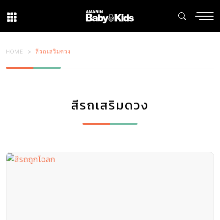
HOME
สีรถเสริมดวง
สีรถเสริมดวง