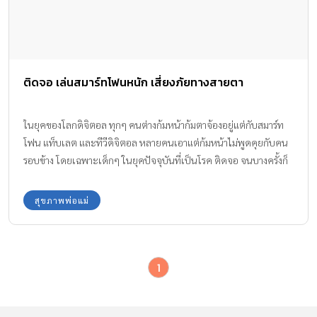
ติดจอ เล่นสมาร์ทโฟนหนัก เสี่ยงภัยทางสายตา
ในยุคของโลกดิจิตอล ทุกๆ คนต่างก้มหน้าก้มตาจ้องอยู่แต่กับสมาร์ท
โฟน แท็บเลต และทีวีดิจิตอล หลายคนเอาแต่ก้มหน้าไม่พูดคุยกับคน
รอบข้าง โดยเฉพาะเด็กๆ ในยุคปัจจุบันที่เป็นโรค ติดจอ จนบางครั้งก็
ทำให้เกิดปัญหา ปวดคอ และส่งผลต่อปัญหาสายตา ทำให้สายตาล้า
เรื้อรัง
สุขภาพพ่อแม่
1