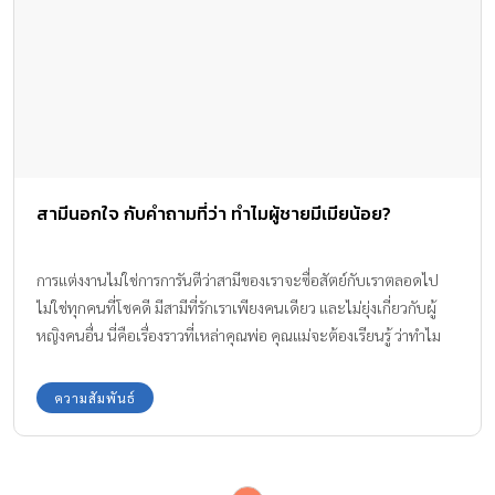
สามีนอกใจ กับคำถามที่ว่า ทำไมผู้ชายมีเมียน้อย?
การแต่งงานไม่ใช่การการันตีว่าสามีของเราจะซื่อสัตย์กับเราตลอดไป
ไม่ใช่ทุกคนที่โชคดี มีสามีที่รักเราเพียงคนเดียว และไม่ยุ่งเกี่ยวกับผู้
หญิงคนอื่น นี่คือเรื่องราวที่เหล่าคุณพ่อ คุณแม่จะต้องเรียนรู้ ว่าทำไม
สามีนอกใจ เพื่อหาทางป้องกันไม่ให้ครอบครัวแตกแยกในอนาคต เมื่อ
มีลูกแล้ว
ความสัมพันธ์