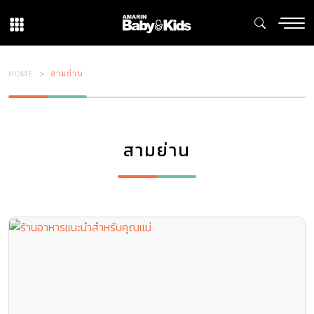
HOME
สามย่าน
สามย่าน