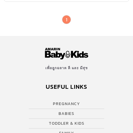
1
เพื่อลูกฉลาด ดี และ มีสุข
USEFUL LINKS
PREGNANCY
BABIES
TODDLER & KIDS