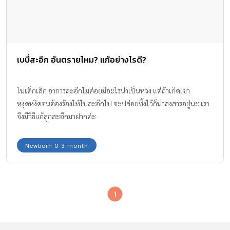
เบบี๋สะอึก อันตรายไหม? แก้อย่างไรดี?
ในเด็กเล็ก อาการสะอึกไม่ค่อยมีอะไรน่าเป็นห่วง แต่ถ้าเกิดเขา
หงุดหงิดจนต้องร้องไห้ไปสะอึกไป จะปล่อยทิ้งไว้ก็น่าสงสารอยู่นะ เรา
จึงมีวิธีแก้ลูกสะอึกมาฝากค่ะ
Newborn 0-3 month
1