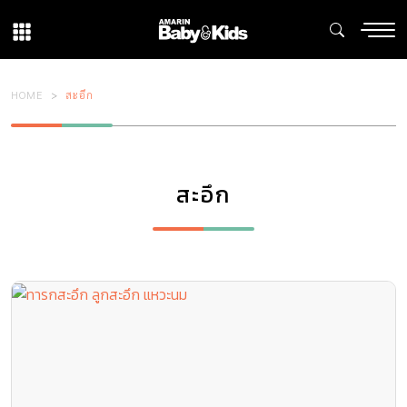
HOME
สะอึก
สะอึก