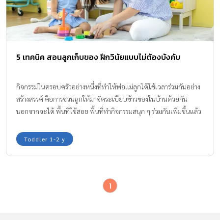
5 เทคนิค สอนลูกเก็บของ ฝึกวินัยแบบไม่ต้องบังคับ
กิจกรรมในครอบครัวอย่างหนึ่งที่ทำให้พ่อแม่ลูกได้ใช้เวลาร่วมกันอย่าง
สร้างสรรค์ คือการชวนลูกให้มาจัดระเบียบข้าวของในบ้านด้วยกัน
นอกจากจะได้ พื้นที่ใช้สอย พื้นที่ทำกิจกรรมสนุก ๆ ร่วมกันเพิ่มขึ้นแล้ว
ยังได้ปลูกฝังความมีระเบียบวินัยให้ลูกตั้งแต่ยังเล็ก ซึ่งเริ่มง่ายๆ ได้จาก
เรื่องใกล้ตัว สอนลูกเก็บของ ที่ใช้ในชีวิตประจำวัน เสื้อผ้าของลูกน้อย
Toddler 1-2 y
ของเล่นของใช้ ตุ๊กตา หนังสือนิทาน เป็นต้น
1