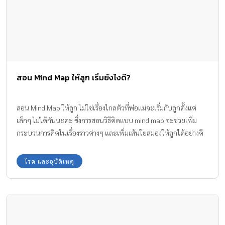
สอน Mind Map ให้ลูก เริ่มยังไงดี?
สอน Mind Map ให้ลูก ไม่ใช่เรื่องไกลตัวที่พ่อแม่จะเริ่มกับลูกตั้งแต่
เล็กๆ ไม่ได้กันนะคะ ซึ่งการสอนวิธีคิดแบบ mind map จะช่วยเพิ่ม
กระบวนการคิดในเรื่องราวต่างๆ และเพิ่มเส้นใยสมองให้ลูกได้อย่างดี
มากๆ ทีมงาน Amarin Baby & Kids มีวิธีการเขียน Mind Map สำหรับ
ใช้ในการสอนลูกๆ ที่บ้านมาฝากกันค่ะ
โรค และอุบัติเหตุ