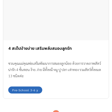
4 สเต็ปง้ายง่าย เสริมพลังสมองลูกรัก
ชวนคุณแม่คุณพ่อเสริมพัฒนาการสมองลูกน้อย ด้วยการวาดภาพสัตว์
น่ารัก 4 ขั้นตอน ง้าย..ง่าย มีทั้งหมี หมู ปู ปลา เต่าทอง รวมสัตว์ทั้งหมด
13 ชนิดค่ะ
Pre-School 3-6 y