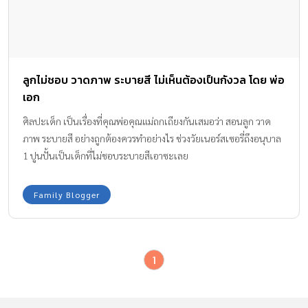
ลูกไม่ชอบ วาดภาพ ระบายสี ไม่เห็นต้องเป็นกังวล โดย พ่อ
เอก
ศิลปะเด็ก เป็นเรื่องที่คุณพ่อคุณแม่ถกเถียงกันเสมอว่า สอนลูก วาด
ภาพ ระบายสี อย่างถูกต้องควรทำอย่างไร ช่วงวัยเนอร์สเซอรี่ถึงอนุบาล
1 ปูนปั้นเป็นเด็กที่ไม่ชอบระบายสีเอาซะเลย
Family Blogger
1