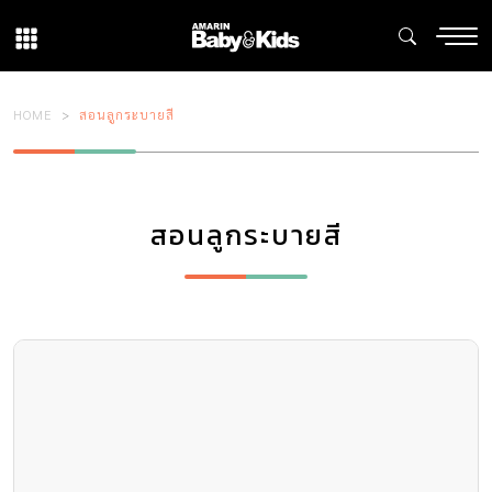
HOME
สอนลูกระบายสี
สอนลูกระบายสี