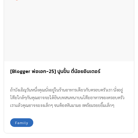
[Blogger พ่อเอก-25] ปูนปั้น ตี๋น้อยอินเตอร์
ถ้าบังเอิญวันหนึ่งคุณนั่งอยู่ในร้านอาหารเดียวกับครอบครัวเรา นั่งอยู่
โต๊ะใกล้ๆกันคุณอาจจะได้ยินบทสนทนาบนโต๊ะอาหารของครอบครัว
เราแล้วคุณอาจจะงงเล็กๆ จนต้องหันมามอ งพร้อมรอยยิ้มเล็กๆ
Family