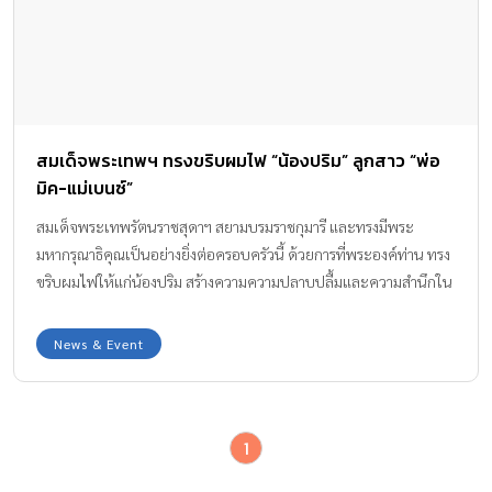
สมเด็จพระเทพฯ ทรงขริบผมไฟ “น้องปริม” ลูกสาว “พ่อ
มิค-แม่เบนซ์”
สมเด็จพระเทพรัตนราชสุดาฯ สยามบรมราชกุมารี และทรงมีพระ
มหากรุณาธิคุณเป็นอย่างยิ่งต่อครอบครัวนี้ ด้วยการที่พระองค์ท่าน ทรง
ขริบผมไฟให้แก่น้องปริม สร้างความความปลาบปลื้มและความสำนึกใน
พระมหากรุณาธิคุณอย่างหาที่สุดมิได้
News & Event
1