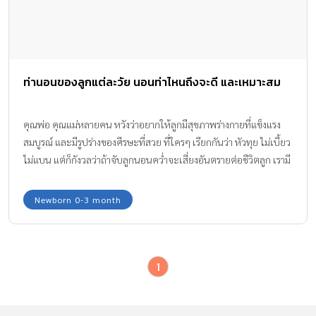
ท่านอนของลูกแต่ละวัย นอนท่าไหนถึงจะดี และเหมาะสม
คุณพ่อ คุณแม่หลายคน หวังว่าอยากให้ลูกมีสุขภาพร่างกายที่แข็งแรง
สมบูรณ์ และมีรูปร่างของศีรษะที่สวย ที่ใครๆ เรียกกันว่า หัวทุย ไม่เบี้ยว
ไม่แบน แต่ก็กังวลว่าถ้าจับลูกนอนคว่ำจะเสี่ยงอันตรายต่อชีวิตลูก เรามี
วิธีจัด ท่านอนของลูกแต่ละวัย ให้ดีและเหมาะสมตั้งแต่แรกเกิด – 1 ปี
Newborn 0-3 month
1