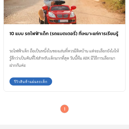
10 แบบ รถไฟฟ้าเด็ก (รถแบตเตอรี่) ที่เหมาะแก่การเรียนรู้
รถไฟฟ้าเด็ก ถือเป็นหนึ่งในของเล่นที่ควรมีติดบ้าน แต่จะเลือกยังไงให้
รู้สึกว่าเป็นคันที่ใช่สำหรับเด็กมากที่สุด วันนี้ทีม ABK มีวิธีการเลือกมา
ฝากกันค่ะ
รีวิวสินค้าแม่และเด็ก
1