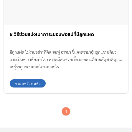
8 วิธีช่วยแบ่งเบาภาระของพ่อแม่ที่มีลูกแฝด
มีลูกแฝด ไม่ง่ายอย่างที่คิด ชมพู่ อารยา ชี้แจงดราม่าอุ้มลูกแขนเดียว
เผยเป็นดาราต้องทำใจ เพราะมีคนช่วยเลี้ยงเยอะ แต่ตามสัญชาตญาณ
จะรู้ว่าลูกชอบและไม่ชอบอะไร
ครอบครัวคนดัง
1