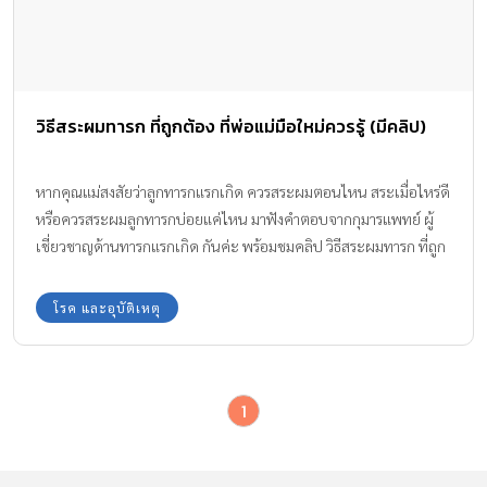
วิธีสระผมทารก ที่ถูกต้อง ที่พ่อแม่มือใหม่ควรรู้ (มีคลิป)
หากคุณแม่สงสัยว่าลูกทารกแรกเกิด ควรสระผมตอนไหน สระเมื่อไหร่ดี
หรือควรสระผมลูกทารกบ่อยแค่ไหน มาฟังคำตอบจากกุมารแพทย์ ผู้
เชี่ยวชาญด้านทารกแรกเกิด กันค่ะ พร้อมชมคลิป วิธีสระผมทารก ที่ถูก
ต้อง
โรค และอุบัติเหตุ
1