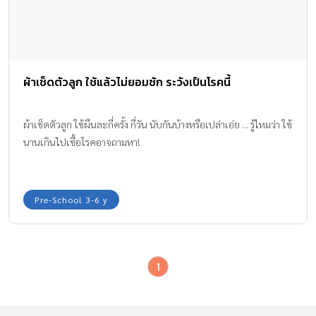
ผ้าเช็ดตัวลูก ใช้แล้วไม่ยอมซัก ระวังเป็นโรคนี้
ผ้าเช็ดตัวลูก ใช้ผืนละกี่ครั้ง กี่วัน นับกันบ้างหรือเปล่าเอ่ย ... รู้ไหมว่า ใช้
นานเกินไปเชื้อโรคอาจถามหา!
Pre-School 3-6 y
1