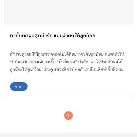
ทำกิ๊บติดผมสุดน่ารัก แบบง่ายๆ ให้ลูกน้อย
สำหรับคุณแม่ที่มีลูกสาว คงอดไม่ได้ที่อยากจะจับลูกน้อยมาแต่งตัวให้
น่ารักสมวัย อย่างเช่นการซื้อ “กิ๊บติดผม” น่ารักๆ เอาไว้ประดับผมให้
ลูกน้อยให้ดูน่ารักน่าเอ็นดู แต่จะดีกว่าไหมถ้าเรามีไอเดียทำกิ๊บติดผม
ได้ด้วยตัวเอง นำมาประดับผมให้ลูกน้อยได้ไม่ซ้ำใคร และฝึกให้ลูก
น้อยได้ลองทำดู
VDO
1