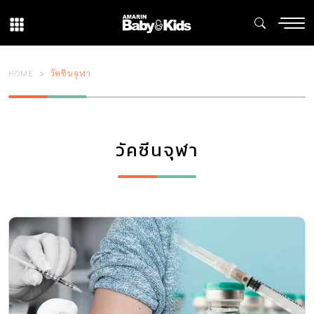
HOME
วัคซีนจุฬา
วัคซีนจุฬา