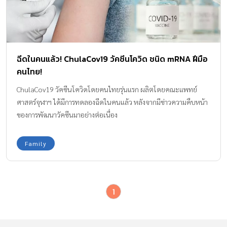
ฉีดในคนแล้ว! ChulaCov19 วัคซีนโควิด ชนิด mRNA ฝีมือ
คนไทย!
ChulaCov19 วัคซีนโควิดโดยคนไทยรุ่นแรก ผลิตโดยคณะแพทย์
ศาสตร์จุฬาฯ ได้มีการทดลองฉีดในคนแล้ว หลังจากมีข่าวความคืบหน้า
ของการพัฒนาวัคซีนมาอย่างต่อเนื่อง
Family
1