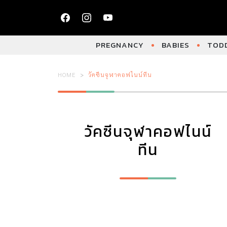
PREGNANCY
BABIES
TODD
HOME
วัคซีนจุฬาคอฟไนน์ทีน
วัคซีนจุฬาคอฟไนน์
ทีน