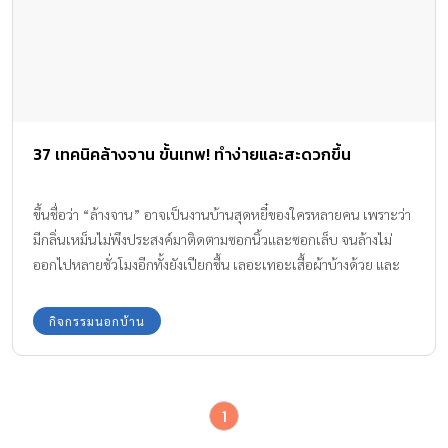
37 เทคนิคล้างจาน ขั้นเทพ! ทำง่ายและสะดวกขึ้น
ขึ้นชื่อว่า “ล้างจาน” อาจเป็นงานบ้านสุดหยี๋ของใครหลายคน เพราะว่า
มีกลิ่นเหม็นไม่พึงประสงค์มาติดตามซอกนิ้วและซอกเล็บ จนล้างไม่
ออกไปหลายชั่วโมงอีกทั้งยังเปียกชื้น เลอะเทอะเสื้อผ้าบ้างด้วย และ
บางทีกระทะและจานบางอย่างก็ขัดยากเหลือเกิน เสียเวลาและความ
รู้สึก...
กิจกรรมนอกบ้าน
1