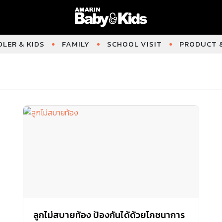
LER & KIDS
FAMILY
SCHOOL VISIT
PRODUCT &
ลูกไม่สบายท้อง ป้องกันได้ด้วยโภชนาการ