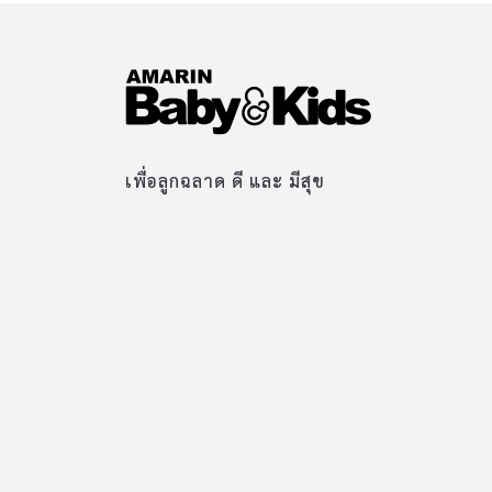
เพื่อลูกฉลาด ดี และ มีสุข