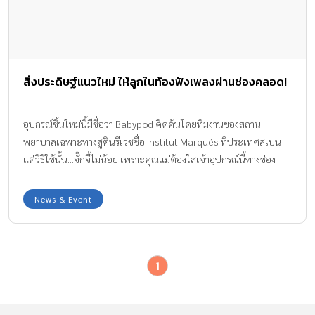
สิ่งประดิษฐ์แนวใหม่ ให้ลูกในท้องฟังเพลงผ่านช่องคลอด!
อุปกรณ์ชิ้นใหม่นี้มีชื่อว่า Babypod คิดค้นโดยทีมงานของสถาน
พยาบาลเฉพาะทางสูตินรีเวชชื่อ Institut Marqués ที่ประเทศสเปน
แต่วิธีใช้นั้น...จั๊กจี้ไม่น้อย เพราะคุณแม่ต้องใส่เจ้าอุปกรณ์นี้ทางช่อง
คลอด
News & Event
1