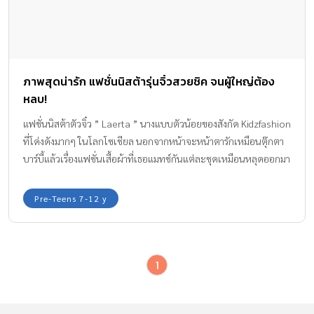
ภาพสุดน่ารัก แฟชั่นนิสต้ารุ่นจิ๋วสวยชิค จนผู้ใหญ่ต้อง
หลบ!
แฟชั่นนิสต้าตัวจิ๋ว ” Laerta ” นางแบบตัวน้อยของสังกัด Kidzfashion
ที่โด่งดังมากๆ ในโลกโซเชียล นอกจากหน้าจะหน้าตารักเหมือนตุ๊กตา
บาร์บี้แล้วเรื่องแฟชั่นเสื้อผ้าที่เธอแมทช์กันแต่ละชุดเหมือนหลุดออกมา
จากแมกกาซีน อีกทั้งยังมีคนติดตามอินสตาแกรม 2 แสนกว่า Follower
มีทั้งสาวไทยและต่างประเทศ ที่ค่อยเข้าไปดูแฟชั่นชิคๆ ในแต่ละชุด
Pre-Teens 7-12 y
รวมไปถึงท่าโพสต์ราวกับสะสมประสบการณ์มาแล้วหลายปี สำหรับคุณ
แม่ที่มีลูกสาว สามารถดูแนวเสื้อผ้าเป็นไอเดียแต่งตัวให้ลูกน้อยหรือคุณ
แม่ๆเอง ลองเลือกเสื้อผ้าลูหรือเลือกมิกซ์ชุดต่างๆ ให้เข้ากับลุคของตัว
1
เองตามแบบ รับรองว่าคุณจะชิคเหมือนแบบแฟชั่นไอคอนตัวจิ๋วคนนี้
อย่างแน่นอน ว่าแต่แฟชั่นแต่ละชุดของสาวน้อย Laerta จะสวยชิค
ขนาดไหนไปชมกันเลยค่า…. ชมภาพ >> “แฟชั่นเชตของสาวน้อย