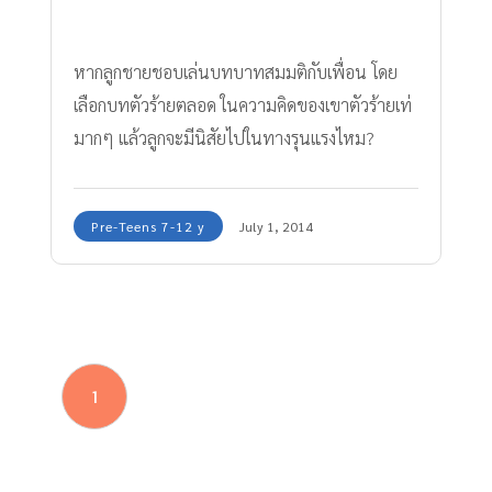
หากลูกชายชอบเล่นบทบาทสมมติกับเพื่อน โดย
เลือกบทตัวร้ายตลอด ในความคิดของเขาตัวร้ายเท่
มากๆ แล้วลูกจะมีนิสัยไปในทางรุนแรงไหม?
Pre-Teens 7-12 y
July 1, 2014
1