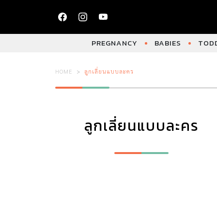
PREGNANCY
BABIES
TODD
HOME
ลูกเลี่ยนแบบละคร
ลูกเลี่ยนแบบละคร