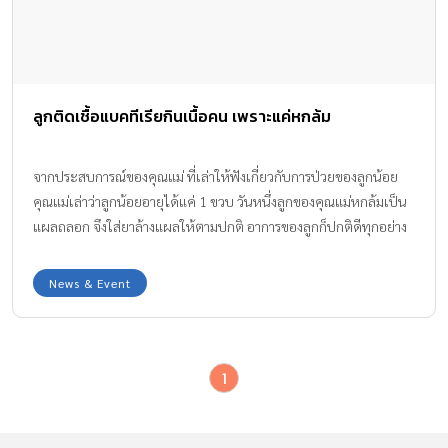
ลูกติดเชื้อแบคทีเรียกินเนื้อคน เพราะแค่หกล้ม
จากประสบการณ์ของคุณแม่ ที่เล่าให้ฟังเกี่ยวกับการป่วยของลูกน้อย
คุณแม่เล่าว่าลูกน้อยอายุได้แค่ 1 ขวบ วันหนึ่งลูกของคุณแม่หกล้มเป็น
แผลถลอก จึงใส่ยาล้างแผลให้ตามปกติ อาการของลูกก็ปกติดีทุกอย่าง
จนกระทั่งผ่านไปได้ไม่นาน คุณหมอบอกว่า ลูกเป็นแบคทีเรียกินเนื้อ
คน
News & Event
1