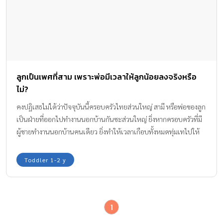
ลูกเป็นเพศที่สาม เพราะพ่อมีเวลาให้ลูกน้อยลงจริงหรือ
ไม่?
คงปฏิเสธไม่ได้ว่าปัจจุบันนี้ครอบครัวไทยส่วนใหญ่ สามี หรือพ่อของลูก
เป็นฝ่ายที่ออกไปทำงานนอกบ้านกันซะส่วนใหญ่ ยิ่งหากครอบครัวที่มี
ผู้ชายทำงานนอกบ้านคนเดียว ยิ่งทำให้เวลาเกือบทั้งหมดทุ่มเทไปให้
กับงาน ที่เป็นเช่นนี้ก็เพื่อปากท้องและอนาคตที่ดีของลูก ทีมงาน
Amarin Baby & Kids มีงานวิจัยที่บอกว่าพ่อมีเวลาให้ลูกน้อยลง อาจ
Toddler 1-2 y
เสี่ยงทำให้ ลูกเป็นเพศที่สาม
1