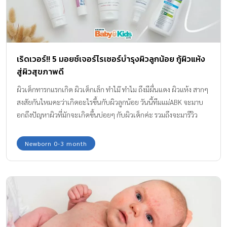
เริดเวอร์!! 5 มอยซ์เจอร์ไรเซอร์บํารุงผิวลูกน้อย กู้ผิวแห้ง
สู่ผิวสุขภาพดี
ผิวเด็กทารกแรกเกิด ผิวเด็กเล็ก ทำไม๊ ทำไม ถึงมีผื่นแดง ผิวแห้ง สากๆ
สงสัยกันไหมคะว่าเกิดอะไรขึ้นกับผิวลูกน้อย วันนี้ทีมแม่ABK จะมาบ
อกถึงปัญหาผิวที่มักจะเกิดขึ้นบ่อยๆ กับผิวเด็กค่ะ รวมถึงจะมารีวิว
มอยซ์เจอร์ไรเซอร์บำรุงผิวที่แม่บ้านนี้ใช้กับผิวลูกและผิวแม่ ขอบอกว่า
5 ตัวนี้เด็ด!! ช่วยกู้ผิวพังๆ ให้กลับมามีผิวสุขภาพดีทุกวันค่ะ
Newborn 0-3 month