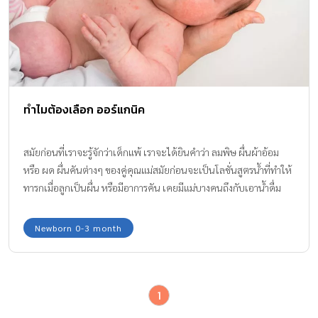
ทำไมต้องเลือก ออร์แกนิค
สมัยก่อนที่เราจะรู้จักว่าเด็กแพ้ เราจะได้ยินคำว่า ลมพิษ ผื่นผ้าอ้อม
หรือ ผด ผื่นคันต่างๆ ของคู่คุณแม่สมัยก่อนจะเป็นโลชั่นสูตรน้ำที่ทำให้
ทารกเมื่อลูกเป็นผื่น หรือมีอาการคัน เคยมีแม่บางคนถึงกับเอาน้ำดื่ม
เป็นแกลอน มาให้ลูกอาบเพราะเข้าใจว่าลูกน้อยของฉันแพ้คลอรีนที่อยู่
ในน้ำ !!! แต่คุณแม่ในยุค google ก็มีคำตอบว่า นอกจากการแพ้อาหาร
Newborn 0-3 month
ซึ่งเลี่ยงได้ จริงๆ แล้วสาเหตุหลักๆ อีกส่วนหนึ่งที่ทำให้ลูกรักทรมานจาก
อาการคันของผดผื่นต่างๆ ก็มาจากการแพ้สารเคมี ที่มีอยู่ในผลิตภัณฑ์
ของใช้ที่เราจ่ายเงินซื้อภัยร้ายนี้มาทำร้ายลูกโดยไม่รู้ตัวนั่นเอง
1