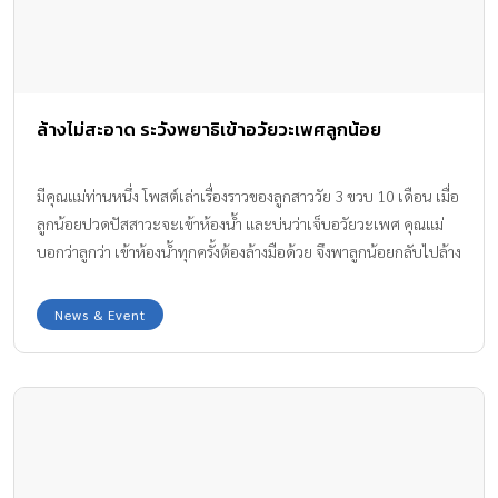
ล้างไม่สะอาด ระวังพยาธิเข้าอวัยวะเพศลูกน้อย
มีคุณแม่ท่านหนึ่ง โพสต์เล่าเรื่องราวของลูกสาววัย 3 ขวบ 10 เดือน เมื่อ
ลูกน้อยปวดปัสสาวะจะเข้าห้องน้ำ และบ่นว่าเจ็บอวัยวะเพศ คุณแม่
บอกว่าลูกว่า เข้าห้องน้ำทุกครั้งต้องล้างมือด้วย จึงพาลูกน้อยกลับไปล้าง
ทำความสะอาด แล้วกลับมานอน แต่กลับพบว่ามี พยาธิ ที่อวัยวะเพศ
ลูก
News & Event