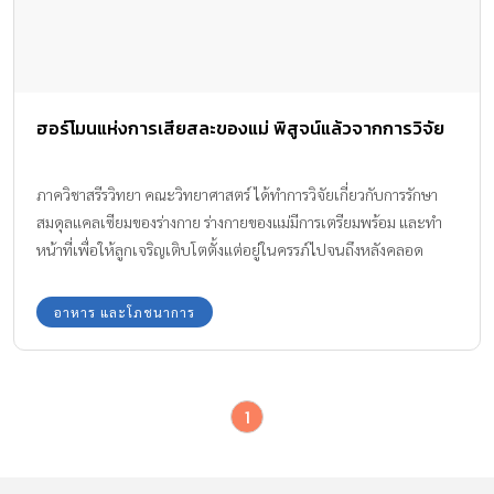
ฮอร์โมนแห่งการเสียสละของแม่ พิสูจน์แล้วจากการวิจัย
ภาควิชาสรีรวิทยา คณะวิทยาศาสตร์ ได้ทำการวิจัยเกี่ยวกับการรักษา
สมดุลแคลเซียมของร่างกาย ร่างกายของแม่มีการเตรียมพร้อม และทำ
หน้าที่เพื่อให้ลูกเจริญเติบโตตั้งแต่อยู่ในครรภ์ไปจนถึงหลังคลอด
ทำให้บ่งบอกได้ว่า ฮอร์โมนแห่งการเสียสละของแม่ ยิ่งใหญ่เสมอ โดย
เฉพาะช่วงก่อนคลอด
อาหาร และโภชนาการ
1