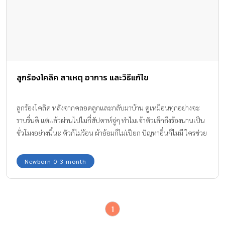
ลูกร้องโคลิค สาเหตุ อาการ และวิธีแก้ไข
ลูกร้องโคลิค หลังจากคลอดลูกและกลับมาบ้าน ดูเหมือนทุกอย่างจะ
ราบรื่นดี แต่แล้วผ่านไปไม่กี่สัปดาห์จู่ๆ ทำไมเจ้าตัวเล็กถึงร้องนานเป็น
ชั่วโมงอย่างนี้นะ ตัวก็ไม่ร้อน ผ้าอ้อมก็ไม่เปียก ปัญหาอื่นก็ไม่มี ใครช่วย
บอกทีลูกร้องทำไม? ทีมงาน Amarin Baby & Kids มาไขข้อสงสัยให้แล้ว
ว่าทำไมลูกถึงร้องนานเป็นชั่วโมง ร้องซ้ำเวลาเดิม การร้องแบบนี้เรียกว่า
Newborn 0-3 month
“ลูกร้องโคลิค”
1