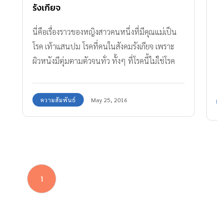
รังเกียจ
นี่คือเรื่องราวของหญิงสาวคนหนึ่งที่มีคุณแม่เป็น
โรค เท้าแสนปม โรคที่คนในสังคมรังเกียจ เพราะ
ผิวหนังมีตุ่มตามตัวจนทั่ว ทั้งๆ ที่โรคนี้ไม่ใช่โรค
ติดต่อ แต่คนที่ไม่รู้ก็อาจจะไม่อยากเข้าใกล้ บางครั้ง
ลูกสาวก็ถูกรังเกียจไปด้วย แต่คนเป็นลูกไม่เคย
ความสัมพันธ์
May 25, 2016
รังเกียจ และรักคุณแม่เสมอมา
1