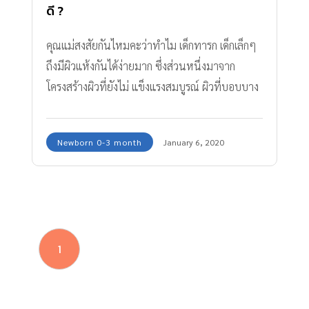
ดี ?
คุณแม่สงสัยกันไหมคะว่าทำไม เด็กทารก เด็กเล็กๆ
ถึงมีผิวแห้งกันได้ง่ายมาก ซึ่งส่วนหนึ่งมาจาก
โครงสร้างผิวที่ยังไม่ แข็งแรงสมบูรณ์ ผิวที่บอบบาง
กว่าผู้ใหญ่ถึง 30% จึงทำให้ผิวสูญเสียน้ำ ขาดความ
ชุ่มชื้น จนแห้งกร้าน ดังนั้นเพื่อให้ลูกน้อย มีผิว
Newborn 0-3 month
January 6, 2020
พรรณที่แข็งแรง สุขภาพดี ไม่ระคายเคือง เรามีคำ
แนะนำมาฝากคุณแม่มือใหม่กันค่ะ
1