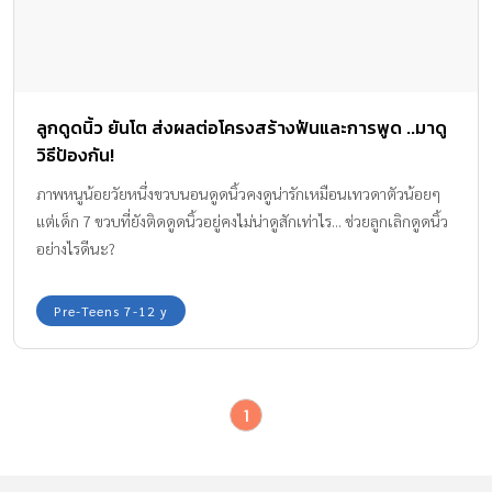
ลูกดูดนิ้ว ยันโต ส่งผลต่อโครงสร้างฟันและการพูด ..มาดู
วิธีป้องกัน!
ภาพหนูน้อยวัยหนึ่งขวบนอนดูดนิ้วคงดูน่ารักเหมือนเทวดาตัวน้อยๆ
แต่เด็ก 7 ขวบที่ยังติดดูดนิ้วอยู่คงไม่น่าดูสักเท่าไร... ช่วยลูกเลิกดูดนิ้ว
อย่างไรดีนะ?
Pre-Teens 7-12 y
1