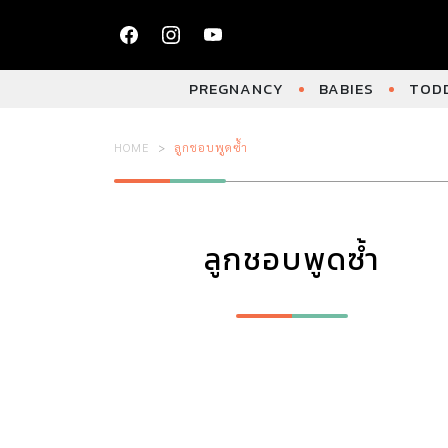
PREGNANCY
BABIES
TODD
HOME
ลูกชอบพูดซ้ำ
ลูกชอบพูดซ้ำ