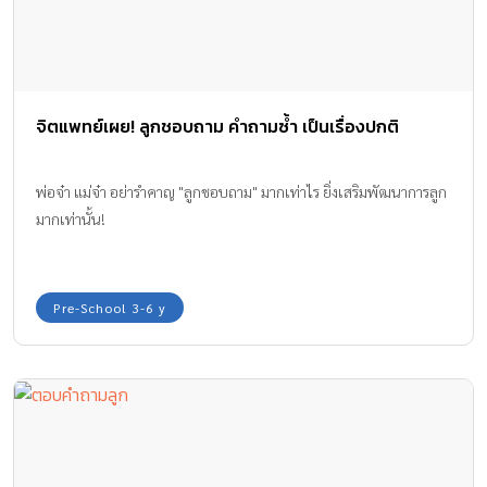
จิตแพทย์เผย! ลูกชอบถาม คำถามซ้ำ เป็นเรื่องปกติ
พ่อจ๋า แม่จ๋า อย่ารำคาญ "ลูกชอบถาม" มากเท่าไร ยิ่งเสริมพัฒนาการลูก
มากเท่านั้น!
Pre-School 3-6 y