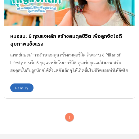
หมอแนะ 6 กุญแจหลัก สร้างสมดุลชีวิต เพื่อลูกจิตใจดี
สุขภาพแข็งแรง
แพทย์แนะนำการรักษาสมดุล สร้างสมดุลชีวิต ต้องผ่าน 6 Pillar of
Lifestyle หรือ 6 กุญแจหลักในการชีวิต คุณพ่อคุณแม่สามารถสร้าง
สมดุลนั้นกับลูกน้อยได้ตั้งแต่ยังเล็กๆ ให้เกิดขึ้นในชีวิตและทำให้จิตใจ
และกายเบาสบายมากขึ้น Eat Well and Love our Body รู้หรือไม่!ใ
นปี 2565 มีจำนวนผู้ป่วยโรคไม่ติดต่อเรื้อรัง* (NCDs) ในประเทศไทย
Family
กว่า 10 ล้านคน ซึ่งเพิ่มขึ้นถึง 18.6% ในช่วง 5 ปีที่ผ่านมาและมีแนว
โน้มว่าจะเพิ่มขึ้นในทุกปี โดยอันดับหนึ่งคือ ความดันโลหิตสูง อันดับ
สอง โรคเบาหวาน อันดับสาม โรคหลอดเลือดสมอง อันดับสี่ โรคหัวใจ
1
และหลอดเลือด ข้อมูลนี้บอกอะไรกับเราบ้าง สิ่งแรกที่เข้ามาในความ
คิดเลยคือ อาหารและการใช้ชีวิตที่เปลี่ยนไป ส่งผลอย่างมากกับร่างกาย
ของคนยุคปัจจุบัน เราเชื่อในการใช้ชีวิตที่พอเหมาะพอดี เพราะ