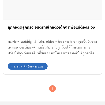
ลูกคอติดลูกกรง อันตรายใกล้ตัวเด็กๆ ที่พ่อแม่ต้องระวัง
คุณพ่อ คุณแม่ที่มีลูกเล็กไม่ควรปล่อย หรือละสายตาจากลูกเป็นอันขาด
เพราะอาจจะเกิดเหตุการณ์อันตรายกับลูกน้อยได้ โดยเฉพาะการ
ปล่อยให้ลูกเล่นคนเดียวที่ชั้นบนของบ้าน อาคาร อาจทำให้ ลูกคอติด
ลูกกรง ได้ง่ายๆ เหมือนเด็กๆ เหล่านี้ สิ่งแรกที่พ่อแม่ควรทำคือการตั้งสติ
การดูแลเด็กวัยเตาะแตะ
1