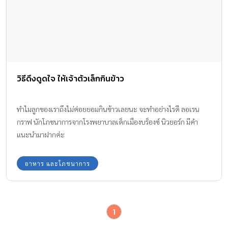
วิธีดึงดูดใจ ให้เจ้าตัวเล็กกินข้าว
ทำไมลูกของเราถึงไม่ค่อยยอมกินข้าวเลยนะ จะทำอย่างไรดี ลอเรน
กราฟ นักโภชนาการจากโรงพยาบาลเด็กเมืองบร็องซ์ นิวยอร์ก มีคำ
แนะนำมาฝากค่ะ
อาหาร และโภชนาการ
1