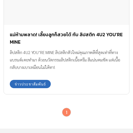
แม่ห้ามพลาด! เลี้ยงลูกก็สวยได้ กับ ลิปสติก 4U2 YOU’RE
MINE
ลิปสติก 4U2 YOU’RE MINE ลิปสติกตัวใหม่คุณภาพดีที่สุดเท่าที่ทาง
แบรนด์เคยทำมา ด้วยนวัตกรรมลิปสติกเนื้อครีม สีแน่นคมชัด แต่เนื้อ
กลับบางเบาเหมือนไม่ได้ทา!
ข่าวประชาสัมพันธ์
1