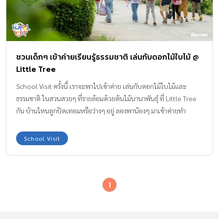
ชวนเด็กๆ เข้าค่ายเรียนรู้ธรรมชาติ เล่นกับดอกไม้ใบไม้ @
Little Tree
School Visit ครั้งนี้ เราจะพาไปเข้าค่าย เล่นกับดอกไม้ใบไม้และ
ธรรมชาติ ในสวนสวยๆ ที่รายล้อมด้วยต้นไม้นานาพันธุ์ ที่ Little Tree
กัน บ้านไหนลูกปิดเทอมหรือว่างๆ อยู่ ลองพาน้องๆ มาเข้าค่ายทำ
กิจกรรมกันดีกว่าค่ะ ชวนเด็กๆ เข้าค่าย เล่นกับดอกไม้ใบไม้ ค่าย
ดอกไม้ใบไม้ เป็นค่ายที่ส่งเสริมให้เด็กได้เรียนรู้เกี่ยวกับธรรมชาติ และ
School Visit
ทำกิจกรรมที่เชื่อมโยงกับสวนสวยๆ ที่ Little Tree Garden โดยมี ครู
ปิ๋ม – ศิริลักษณ์ ริ้วบำรุง และครูผู้ช่วยคอยดูแลเด็กๆ โดยกิจกรรมนี้มี
ทั้งหมด 3 วัน ช่วงเวลา 9.00 – 14.30 น. ทางค่ายไม่อนุญาตให้ผู้
1
ปกครองเข้าร่วมกิจกรรมด้วย ข้อดี คือ เราจะได้ปล่อยให้เด็กๆ ทำ
กิจกรรมทุกอย่างด้วยตัวเองจริงๆ โดยช่วงเช้า เด็กๆ จะได้เดินเล่นใน
สวนเพื่อสำรวจธรรมชาติรอบทาง เก็บดอกไม้ เก็บไข่เป็ดสดๆ ในฟาร์ม