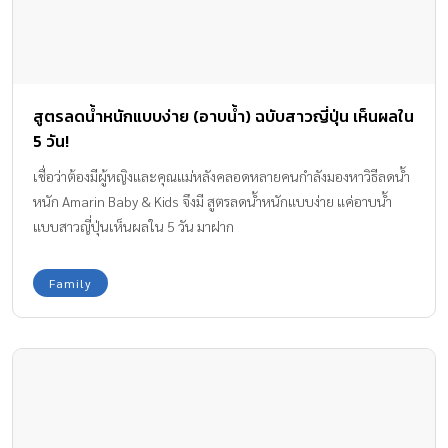
สูตรลดน้ำหนักแบบง่าย (อาบน้ำ) ฉบับสาวญี่ปุ่น เห็นผลใน
5 วัน!
เชื่อว่าต้องมีผู้หญิงและคุณแม่หลังคลอดหลายคนกำลังมองหาวิธีลดน้ำ
หนัก Amarin Baby & Kids จึงมี สูตรลดน้ำหนักแบบง่าย แค่อาบน้ำ
แบบสาวญี่ปุ่นเห็นผลใน 5 วัน มาฝาก
Family