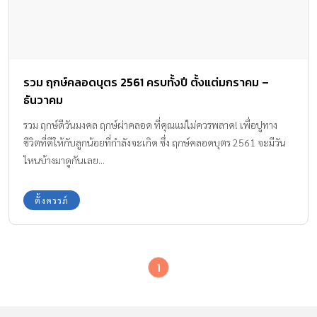
รวม ฤกษ์คลอดบุตร 2561 ครบทั้งปี ตั้งแต่มกราคม –
ธันวาคม
รวม ฤกษ์ดีวันมงคล ฤกษ์ผ่าคลอด ที่คุณแม่ไม่ควรพลาด! เพื่อปูทาง
ชีวิตที่ดีให้กับลูกน้อยที่กำลังจะเกิด ซึ่ง ฤกษ์คลอดบุตร 2561 จะมีวัน
ไหนบ้างมาดูกันเลย...
ตั้งครรภ์
1