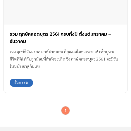
รวม ฤกษ์คลอดบุตร 2561 ครบทั้งปี ตั้งแต่มกราคม –
ธันวาคม
รวม ฤกษ์ดีวันมงคล ฤกษ์ผ่าคลอด ที่คุณแม่ไม่ควรพลาด! เพื่อปูทาง
ชีวิตที่ดีให้กับลูกน้อยที่กำลังจะเกิด ซึ่ง ฤกษ์คลอดบุตร 2561 จะมีวัน
ไหนบ้างมาดูกันเลย...
ตั้งครรภ์
1