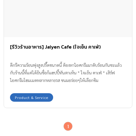
[รีวิวร้านอาหาร] Jaiyen Cafe (ใจเย็น คาเฟ่)
ดีกรีความร้อนพุ่งสูงปรี๊ดขนาดนี้ ต้องหาไอศกรีมมาดับร้อนกันซะแล้ว
กับร้านนี้ที่แค่ได้ยินชื่อก็แฮปปี้ทันตาเห็น “ ใจเย็น คาเฟ่ “ เสิร์ฟ
ไอศกรีมโฮมเมดหลากหลายรส ขนมอร่อยๆให้เลือกชิม
Product & Service
1