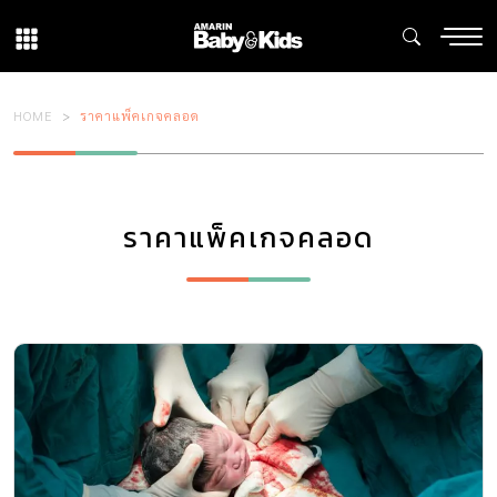
HOME
ราคาแพ็คเกจคลอด
ราคาแพ็คเกจคลอด