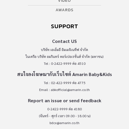
VIDEO
AWARDS
SUPPORT
Contact US
บริษัท เอเอ็มอี อิมเมจิเนทีฟ จำกัด
ในเครือ บริษัท อมรินทร์ คอร์เปอเรชั่นส์ จำกัด (มหาชน)
Tel : 0-2422-9999 ต่อ 4510
สนใจลงโฆษณากับเว็บไซต์ Amarin Baby&Kids
Tel : 02-422-9999 ต่อ 4775
Email :
abkofficial@amarin.co.th
Report an issue or send feedback
0-2422-9999 ต่อ 4180
(จันทร์ - ศุกร์ เวลา 09.00 - 18.00 น)
bdcx@amarin.co.th