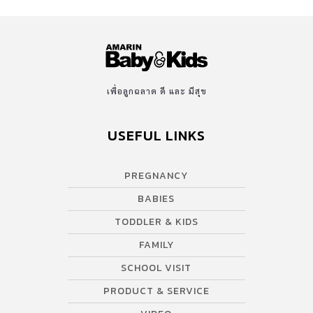
เพื่อลูกฉลาด ดี และ มีสุข
USEFUL LINKS
PREGNANCY
BABIES
TODDLER & KIDS
FAMILY
SCHOOL VISIT
PRODUCT & SERVICE