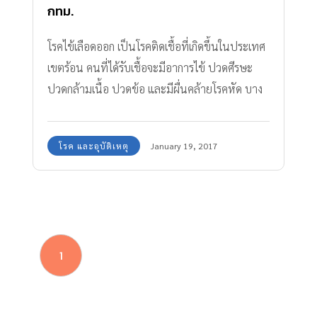
กทม.
โรคไข้เลือดออก เป็นโรคติดเชื้อที่เกิดขึ้นในประเทศ
เขตร้อน คนที่ได้รับเชื้อจะมีอาการไข้ ปวดศีรษะ
ปวดกล้ามเนื้อ ปวดข้อ และมีผื่นคล้ายโรคหัด บาง
คนมีอาการรุนแรงจนกลายเป็นอันตรายถึงชีวิต เรา
มาดูราคา แพ็คเกจวัคซีนไข้เลือดออก 2560 เพื่อ
โรค และอุบัติเหตุ
January 19, 2017
ป้องกันโรคนี้ ไม่ให้เกิดความรุนแรงกันค่ะ
1