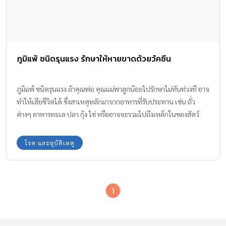
ภูมิแพ้ ชนิดรุนแรง รักษาให้หายขาดด้วยวัคซีน
ภูมิแพ้ ชนิดรุนแรง ถ้าคุณพ่อ คุณแม่พาลูกน้อยไปรักษาไม่ทันท่วงที อาจ
ทำให้เสียชีวิตได้ ซึ่งสาเหตุหลักมาจากอาหารที่รับประทาน เช่น ถั่ว
ต่างๆ อาหารทะเล ปลา กุ้ง ไข่ หรืออาจจะรวมไปถึงเหล็กในของสัตว์
เล็กๆ เช่น ผึ้ง ต่อ และมดแดง ในครั้งแรกร่างกายก็จะสร้างภูมิคุ้มกันขึ้น
มา
โรค และอุบัติเหตุ
1