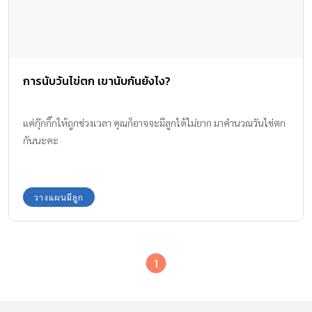
การนับวันไข่ตก เขานับกันยังไง?
แค่กุ๊กกิ๊กให้ถูกช่วงเวลา คุณก็อาจจะมีลูกได้ไม่ยาก มาคำนวณวันไข่ตก
กันนะคะ
วางแผนมีลูก
1