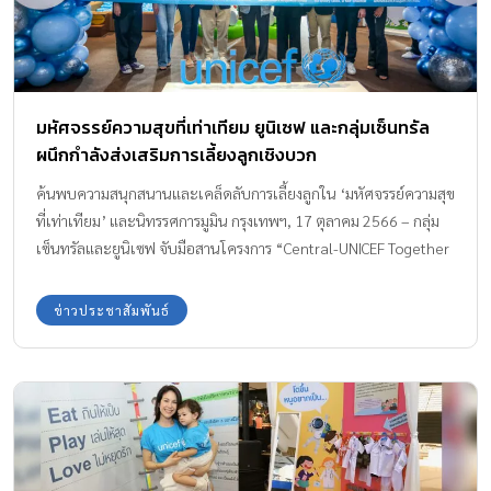
มหัศจรรย์ความสุขที่เท่าเทียม ยูนิเซฟ และกลุ่มเซ็นทรัล
ผนึกกำลังส่งเสริมการเลี้ยงลูกเชิงบวก
ค้นพบความสนุกสนานและเคล็ดลับการเลี้ยงลูกใน ‘มหัศจรรย์ความสุข
ที่เท่าเทียม’ และนิทรรศการมูมิน กรุงเทพฯ, 17 ตุลาคม 2566 – กลุ่ม
เซ็นทรัลและยูนิเซฟ จับมือสานโครงการ “Central-UNICEF Together
For Every Child” เป็นปีที่ 7 โดยเปิดตัวนิทรรศการงานเอ็กซ์โปครั้ง
ใหม่ ภายใต้แนวคิด A Fair Chance for Every Child #มหัศจรรย์ความ
ข่าวประชาสัมพันธ์
สุขที่เท่าเทียม’ พร้อมส่งต่อเคล็ดลับการเลี้ยงลูก มุ่งส่งเสริมสังคมไทย
ช่วยเด็กทุกคนให้มีช่วงต้นของชีวิตที่ดีที่สุดเพื่อการพัฒนาอย่างเต็ม
ศักยภาพ พบกับการผนึกกำลังของคาแรกเตอร์สุดโปรด พี่หมีเท็ดดี้บลู
และเหล่ามูมิน มาพร้อมพลังสร้างสรรค์ให้กับเด็ก ๆ ทุกคน นิทรรศการ
งานเอ็กซ์โปครั้งนี้มี เหล่ามูมิน คาแรกเตอร์สุดโปรดของเด็กและผู้ใหญ่
ทั่วโลกที่สร้างสรรค์โดยศิลปิน ตูเว ยานซอน ภายใต้ลิขสิทธิ์ของมีเดีย