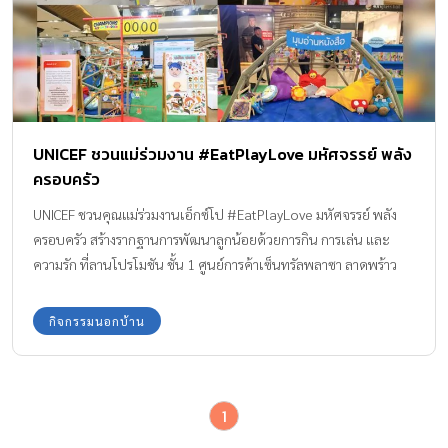
ลิงค์ แบรนด์ เมเนจเม้นท์ จะมาสร้างแรงบันดาลใจและจุดประกาย
ความรู้ให้กับพ่อแม่เกี่ยวกับเคล็ดลับการเลี้ยงลูกเชิงบวก เพื่อเสริมสร้าง
การพัฒนาทางร่างกาย อารมณ์ และสังคมให้กับเด็ก ๆ พร้อมจัดกิจกรรม
สุดพิเศษสำหรับครอบครัว โดยงานเอ็กซ์โปนี้จะเวียนไปจัดใน
ศูนย์การค้าเซ็นทรัลทั่วประเทศเพื่อมอบความรู้และความสุขให้กับเด็ก
ๆ และครอบครัว นายอานันท์ ปันยารชุน ทูตสันถวไมตรี องค์การ
UNICEF ชวนแม่ร่วมงาน #EatPlayLove มหัศจรรย์ พลัง
ยูนิเซฟ ประเทศไทย […]
ครอบครัว
UNICEF ชวนคุณแม่ร่วมงานเอ็กซ์โป #EatPlayLove มหัศจรรย์ พลัง
ครอบครัว สร้างรากฐานการพัฒนาลูกน้อยด้วยการกิน การเล่น และ
ความรัก ที่ลานโปรโมชัน ชั้น 1 ศูนย์การค้าเซ็นทรัลพลาซา ลาดพร้าว
ระหว่างวันที่ 12-19 กุมภาพันธ์ 2563
กิจกรรมนอกบ้าน
1