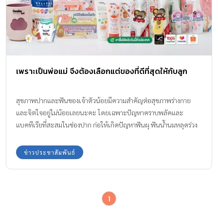
เพราะเป็นพ่อแม่ จึงต้องเลือกแต่ของที่ดีที่สุดให้กับลูก
สุขภาพปากและฟันของเจ้าตัวน้อยมีความสำคัญต่อสุขภาพร่างกาย
และจิตใจอยู่ไม่น้อยเลยนะคะ โดยเฉพาะปัญหาคราบพลัคและ
แบคทีเรียที่สะสมในช่องปาก ก่อให้เกิดปัญหาฟันผุ ฟันน้ำนมหลุดร่วง
ก่อนวัยอันควร ส่งผลให้ฟันแท้เกิดมาใหม่ ไม่เรียงสวยอย่างที่ควรเป็น
หรือเกิดฟันตกกระจากการกลืนกินฟลูออร์ไรด์ที่มากเกินควร
ข่าวประชาสัมพันธ์
1