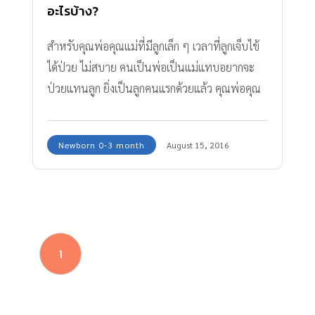
อะไรบ้าง?
สำหรับคุณพ่อคุณแม่ที่มีลูกเล็ก ๆ เวลาที่ลูกเจ็บไข้
ได้ป่วย ไม่สบาย คนเป็นพ่อเป็นแม่แทบอยากจะ
ป่วยแทนลูก ยิ่งเป็นลูกคนแรกด้วยแล้ว คุณพ่อคุณ
แม่บางคนถึงกับทำอะไรไม่ถูก ซึ่งหากรู้ว่าลูกเริ่มมี
อาการเจ็บป่วย ไม่สบายตัว หากพ่อแม่ได้เลี้ยงลูก
Newborn 0-3 month
August 15, 2016
เองจะเป็นผู้สังเกตอาการได้ดีที่สุด และอาจให้ยา
เพื่อรักษาอาการเบื้องต้นของลูกได้ ก่อนที่จำเป็นจะ
ต้องไปพบแพทย์
1